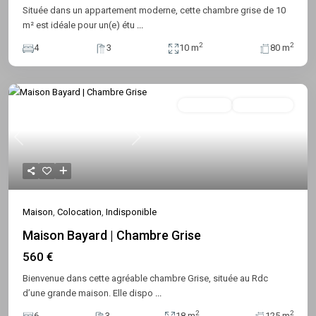
Située dans un appartement moderne, cette chambre grise de 10
m² est idéale pour un(e) étu
...
2
2
4
3
10 m
80 m
Colocation
Indisponible
Previous
Next
Maison
,
Colocation
,
Indisponible
Maison Bayard | Chambre Grise
560 €
Bienvenue dans cette agréable chambre Grise, située au Rdc
d’une grande maison. Elle dispo
...
2
2
6
3
18 m
125 m