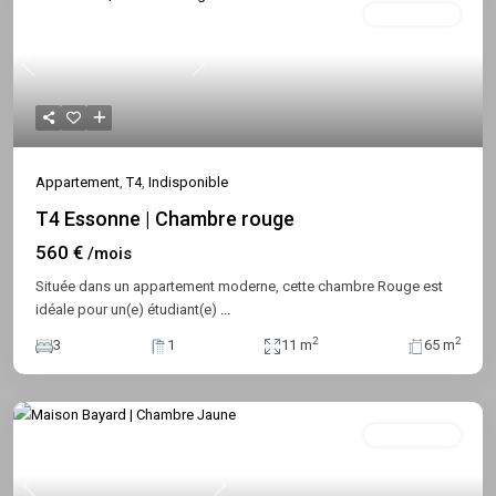
Indisponible
Previous
Next
Appartement
,
T4
,
Indisponible
T4 Essonne | Chambre rouge
560 €
/mois
Située dans un appartement moderne, cette chambre Rouge est
idéale pour un(e) étudiant(e)
...
2
2
3
1
11 m
65 m
Indisponible