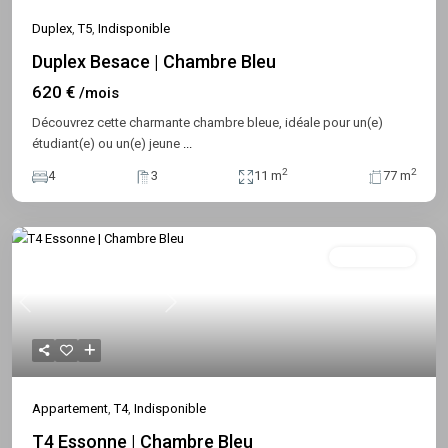
Duplex
,
T5
,
Indisponible
Duplex Besace | Chambre Bleu
620 €
/mois
Découvrez cette charmante chambre bleue, idéale pour un(e)
étudiant(e) ou un(e) jeune
...
2
2
4
3
11 m
77 m
Indisponible
Previous
Next
Appartement
,
T4
,
Indisponible
T4 Essonne | Chambre Bleu