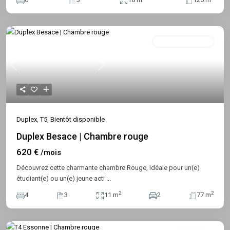
Bientôt Disponible
Previous
Next
Duplex
,
T5
,
Bientôt disponible
Duplex Besace | Chambre rouge
620 €
/mois
Découvrez cette charmante chambre Rouge, idéale pour un(e)
étudiant(e) ou un(e) jeune acti
...
2
2
4
3
11 m
2
77 m