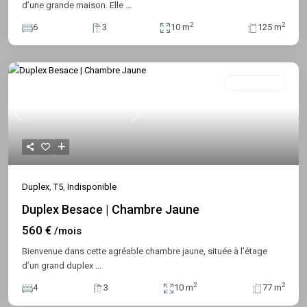
d’une grande maison. Elle
...
2
2
6
3
10 m
125 m
Indisponible
Previous
Next
Duplex
,
T5
,
Indisponible
Duplex Besace | Chambre Jaune
560 €
/mois
Bienvenue dans cette agréable chambre jaune, située à l’étage
d’un grand duplex
...
2
2
4
3
10 m
77 m