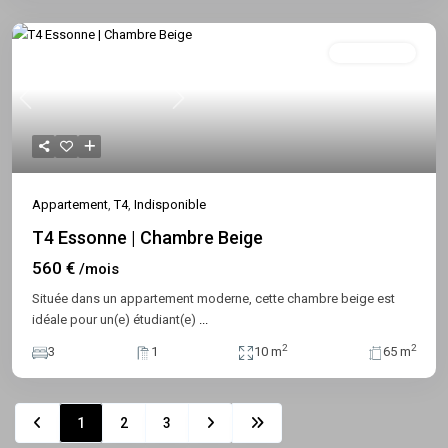
Indisponible
Previous
Next
Appartement
,
T4
,
Indisponible
T4 Essonne | Chambre Beige
560 €
/mois
Située dans un appartement moderne, cette chambre beige est
idéale pour un(e) étudiant(e)
...
2
2
3
1
10 m
65 m
1
2
3