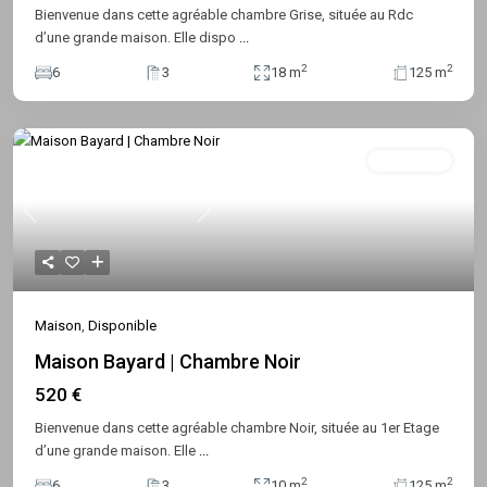
Bienvenue dans cette agréable chambre Grise, située au Rdc
d’une grande maison. Elle dispo
...
2
2
6
3
18 m
125 m
Disponible
Previous
Next
Maison
,
Disponible
Maison Bayard | Chambre Noir
520 €
Bienvenue dans cette agréable chambre Noir, située au 1er Etage
d’une grande maison. Elle
...
2
2
6
3
10 m
125 m