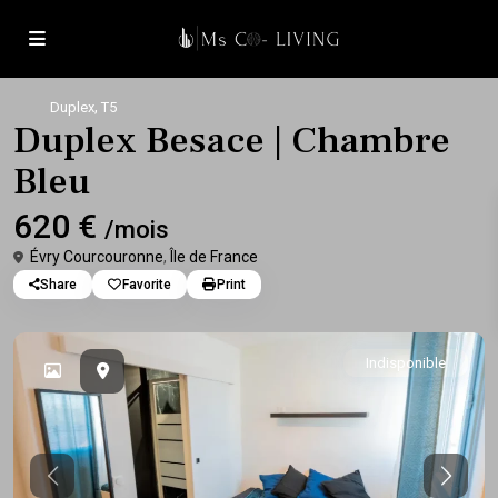
,
Duplex
T5
Duplex Besace | Chambre
Bleu
620 €
/mois
Évry Courcouronne
,
Île de France
Share
Favorite
Print
Indisponible
Previous
Previou