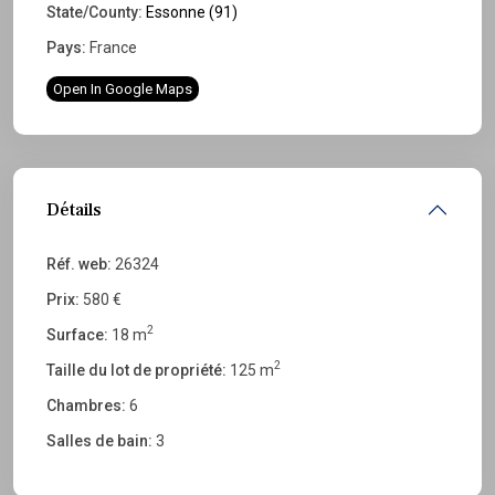
State/County:
Essonne (91)
Pays:
France
Open In Google Maps
Détails
Réf. web:
26324
Prix:
580 €
2
Surface:
18 m
2
Taille du lot de propriété:
125 m
Chambres:
6
Salles de bain:
3