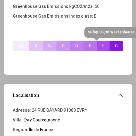
Greenhouse Gas Emissions kgCO2/m2a:
50
Greenhouse Gas Emissions index class:
E
50 kgCO2/m²a Greenhouse g
A+
A
B
C
D
E
F
G
Localisation
Adresse:
24 RUE BAYARD 91080 EVRY
Ville:
Évry Courcouronne
Région:
Île de France