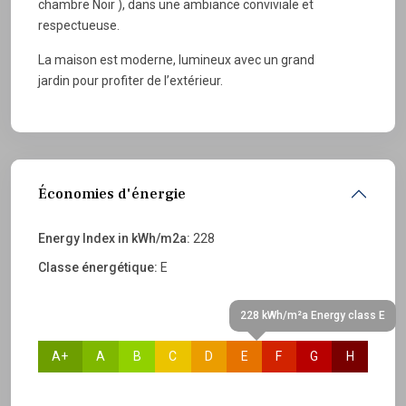
chambre Noir ), dans une ambiance conviviale et
respectueuse.
La maison est moderne, lumineux avec un grand
jardin pour profiter de l’extérieur.
Économies d'énergie
Energy Index in kWh/m2a:
228
Classe énergétique:
E
228 kWh/m²a Energy class E
A+
A
B
C
D
E
F
G
H