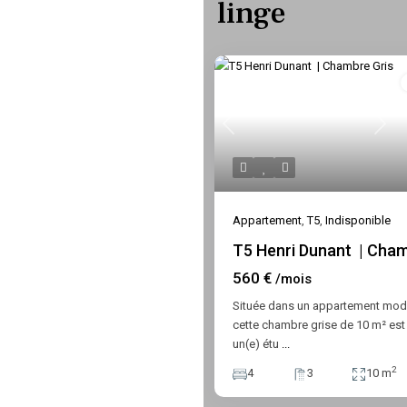
linge
Previous
Next
Appartement
,
T5
,
Indisponible
T5 Henri Dunant | Cham
560 €
/mois
Située dans un appartement mod
cette chambre grise de 10 m² est
un(e) étu
...
2
4
3
10 m