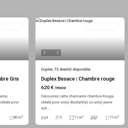
Indisponible
Bientôt Disponible
Previous
Next
Duplex
,
T5
,
Bientôt disponible
bre Gris
Duplex Besace | Chambre rouge
620 €
/mois
erne,
Découvrez cette charmante chambre Rouge,
 idéale pour
idéale pour un(e) étudiant(e) ou un(e) jeune
acti
...
2
2
2
80 m
4
3
11 m
2
77 m