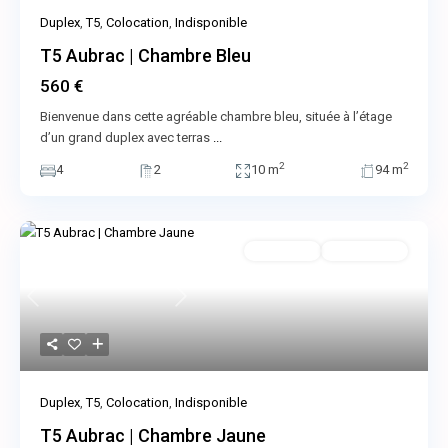
Duplex
,
T5
,
Colocation
,
Indisponible
T5 Aubrac | Chambre Bleu
560 €
Bienvenue dans cette agréable chambre bleu, située à l’étage
d’un grand duplex avec terras
...
2
2
4
2
10 m
94 m
Colocation
Indisponible
Previous
Next
Duplex
,
T5
,
Colocation
,
Indisponible
T5 Aubrac | Chambre Jaune