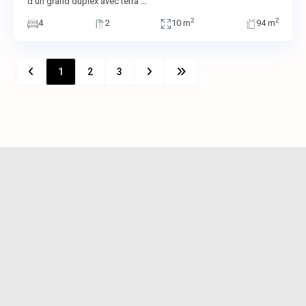
d’un grand duplex avec terra
...
2
2
4
2
10 m
94 m
1
2
3