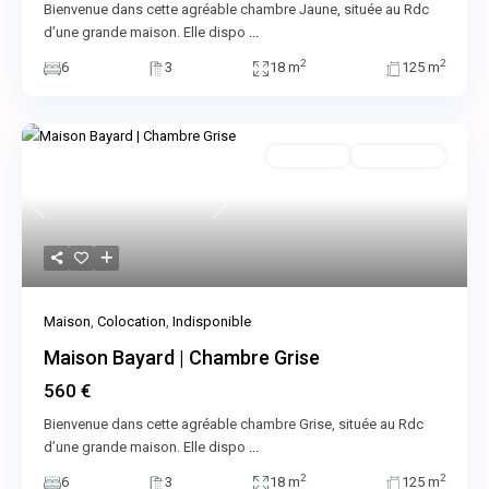
Bienvenue dans cette agréable chambre Jaune, située au Rdc
d’une grande maison. Elle dispo
...
2
2
6
3
18 m
125 m
Colocation
Indisponible
Previous
Next
Maison
,
Colocation
,
Indisponible
Maison Bayard | Chambre Grise
560 €
Bienvenue dans cette agréable chambre Grise, située au Rdc
d’une grande maison. Elle dispo
...
2
2
6
3
18 m
125 m