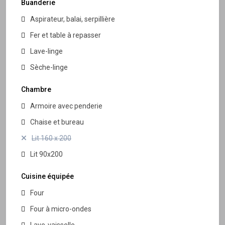
Buanderie
Aspirateur, balai, serpillière
Fer et table à repasser
Lave-linge
Sèche-linge
Chambre
Armoire avec penderie
Chaise et bureau
Lit 160 x 200
Lit 90x200
Cuisine équipée
Four
Four à micro-ondes
Lave-vaisselle