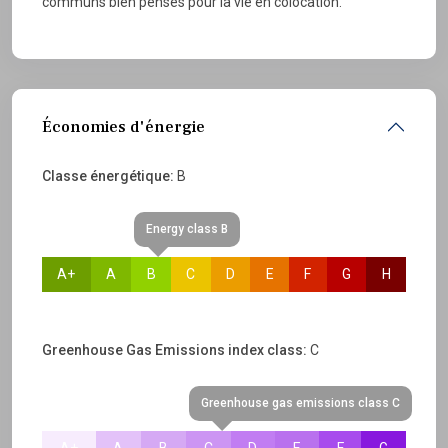
communs bien pensés pour la vie en colocation.
Économies d'énergie
Classe énergétique:
B
Energy class B
A+
A
B
C
D
E
F
G
H
Greenhouse Gas Emissions index class:
C
Greenhouse gas emissions class C
A+
A
B
C
D
E
F
G