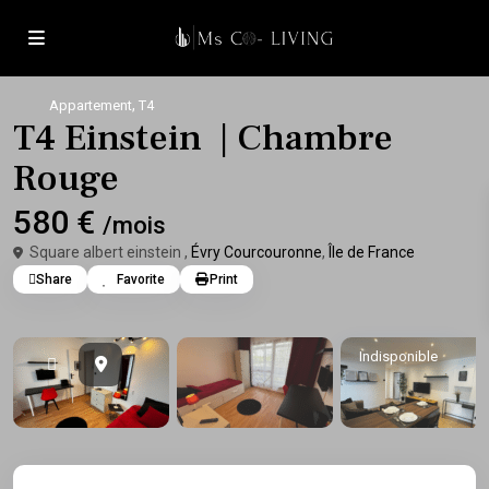
,
Appartement
T4
T4 Einstein | Chambre
Rouge
580 €
/mois
Square albert einstein ,
Évry Courcouronne
,
Île de France
Share
Favorite
Print
Indisponible